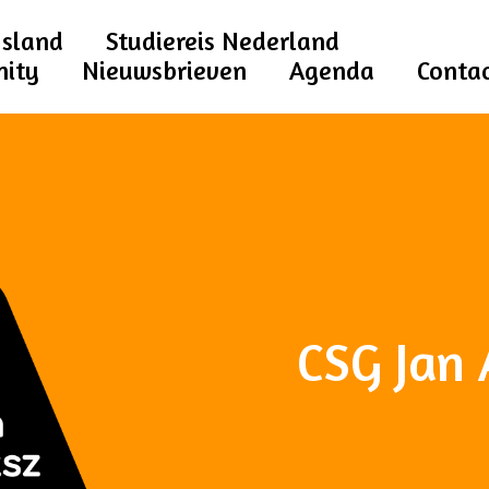
Jsland
Studiereis Nederland
nity
Nieuwsbrieven
Agenda
Conta
CSG Jan 