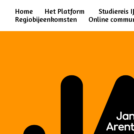
Home
Het Platform
Studiereis I
Regiobijeenkomsten
Online commu