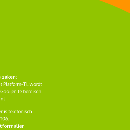
e zaken:
et Platform-TL wordt
Gooijer, te bereiken
.nl
r is telefonisch
7106.
tformulier