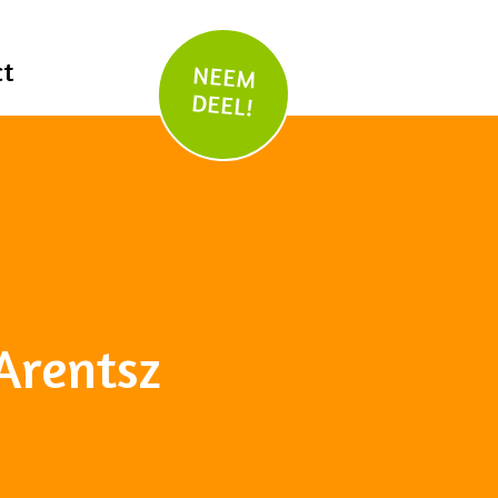
ct
NEEM
DEEL!
Arentsz