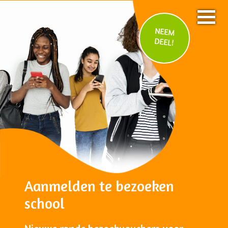
NEEM
DEEL!
Aanmelden te bezoeken
school