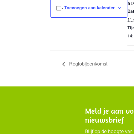
GE
Toevoegen aan kalender
Da
11 
Tij
14:
Regiobijeenkomst
Meld je aan vo
nieuwsbrief
Blijf op de hoogte van 