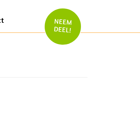
ct
NEEM
DEEL!