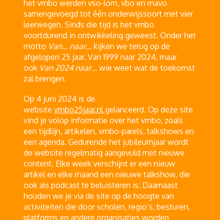
het vmbo werden vso-lom, vbo en mavo
samengevoegd tot één onderwijssoort met vier
leerwegen. Sinds die tijd is het vmbo
voortdurend in ontwikkeling geweest. Onder het
motto
Van… naar…
kijken we terug op de
afgelopen 25 jaar. Van 1999 naar 2024, maar
ook
Van 2024 naar…
wie weet wat de toekomst
zal brengen.
Op 4 juni 2024 is de
website
vmbo25jaar.nl
gelanceerd. Op deze site
vind je volop informatie over het vmbo, zoals
een tijdlijn, artikelen, vmbo-parels, talkshows en
een agenda. Gedurende het jubileumjaar wordt
de website regelmatig aangevuld met nieuwe
content. Elke week verschijnt er een nieuw
artikel en elke maand een nieuwe talkshow, die
ook als podcast te beluisteren is. Daarnaast
houden we je via de site op de hoogte van
activiteiten die door scholen, regio’s, besturen,
platforms en andere organisaties worden