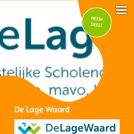
NEEM
DEEL!
De Lage Waard