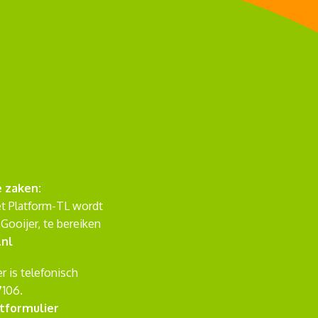
e zaken:
et Platform-TL wordt
Gooijer, te bereiken
.nl
r is telefonisch
7106.
tformulier