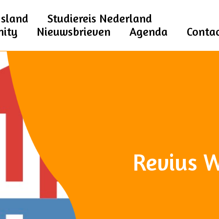
Jsland
Studiereis Nederland
nity
Nieuwsbrieven
Agenda
Conta
Revius W