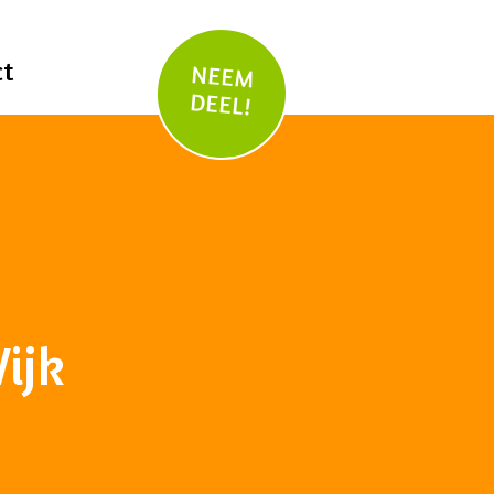
ct
NEEM
DEEL!
ijk