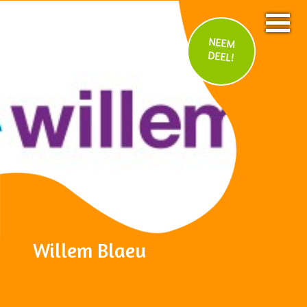
NEEM
DEEL!
Willem Blaeu