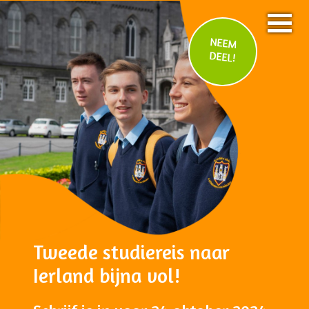
NEEM
DEEL!
Tweede studiereis naar
Ierland bijna vol!